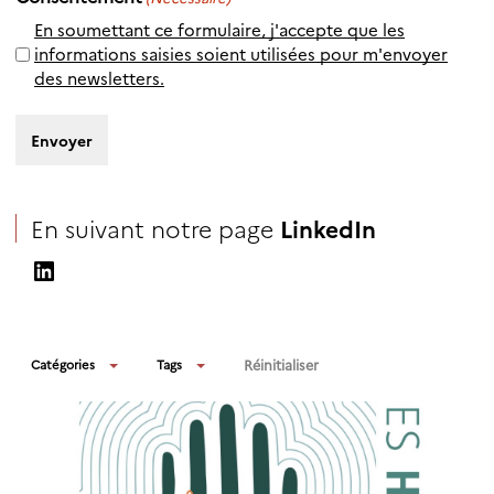
En soumettant ce formulaire, j'accepte que les
informations saisies soient utilisées pour m'envoyer
des newsletters.
En suivant notre page
LinkedIn
LinkedIn
Réinitialiser
Catégories
Tags
Actualités
Appel à projets
Appels à candidatures
Arts & sciences
Conférences
Hors PEPR O2R