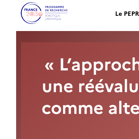
Le PEPR
«
L’approch
une réévalu
comme alter