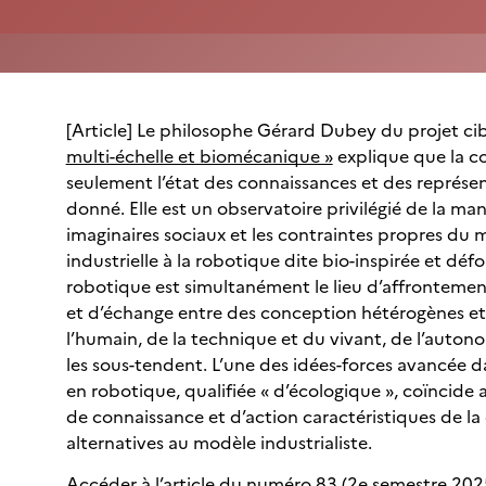
[Article] Le philosophe Gérard Dubey du projet ci
multi-échelle et biomécanique »
explique que la c
seulement l’état des connaissances et des représe
donné. Elle est un observatoire privilégié de la man
imaginaires sociaux et les contraintes propres du
industrielle à la robotique dite bio-inspirée et défo
robotique est simultanément le lieu d’affrontement
et d’échange entre des conception hétérogènes et 
l’humain, de la technique et du vivant, de l’auton
les sous-tendent. L’une des idées-forces avancée da
en robotique, qualifiée « d’écologique », coïncide 
de connaissance et d’action caractéristiques de la c
alternatives au modèle industrialiste.
Accéder à l’article
du numéro 83 (2e semestre 2025