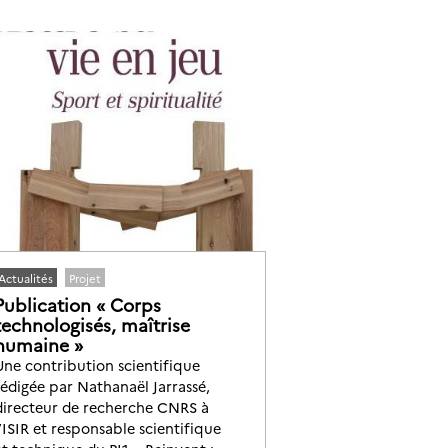
Actualités
Projet
Publication « Corps
technologisés, maîtrise
humaine »
Une contribution scientifique
rédigée par Nathanaël Jarrassé,
directeur de recherche CNRS à
l’ISIR et responsable scientifique