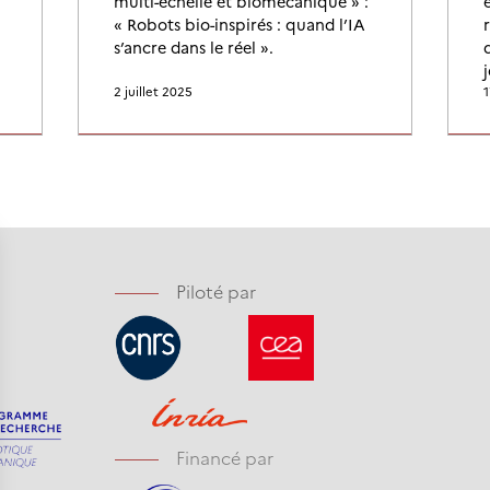
multi-échelle et biomécanique » :
« Robots bio-inspirés : quand l’IA
s’ancre dans le réel ».
j
2 juillet 2025
1
Piloté par
Financé par